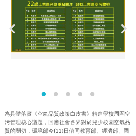
2
新
聞
稿
附
件
_
為具體落實《空氣品質政策白皮書》精進學校周圍空
工
污管理核心議題，回應社會各界對於兒少校園空氣品
業
質的關切，環境部今(11)日偕同教育部、經濟部、國
區