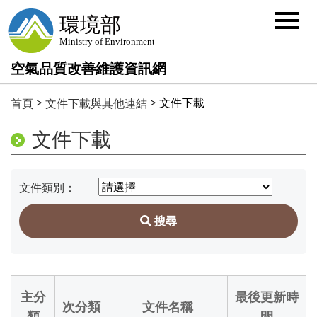
選
單
按
鈕
空氣品質改善維護資訊網
:::
>
>
文件下載
首頁
文件下載與其他連結
文件下載
文件類別：
主分
最後更新時
次分類
文件名稱
類
間