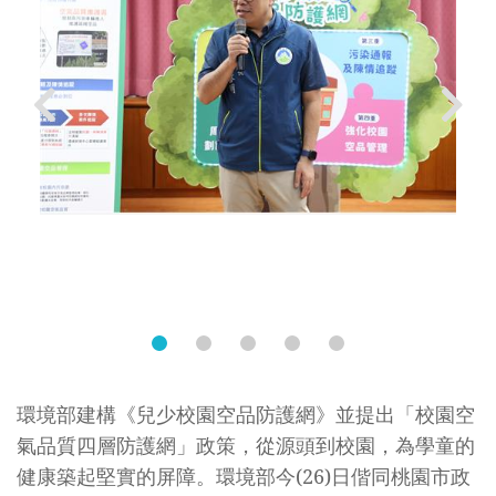
彭
啓
明
部
長
致
詞
環境部建構《兒少校園空品防護網》並提出「校園空
2.JPG
氣品質四層防護網」政策，從源頭到校園，為學童的
健康築起堅實的屏障。環境部今(26)日偕同桃園市政