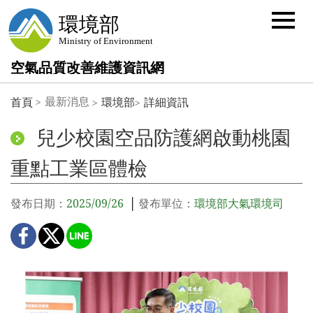
選
單
按
鈕
空氣品質改善維護資訊網
:::
最新消息
首頁
環境部
詳細資訊
兒少校園空品防護網啟動桃園
重點工業區體檢
發布日期：
2025/09/26
發布單位：
環境部大氣環境司