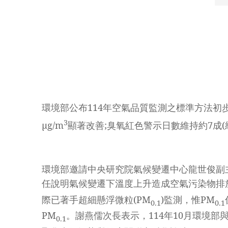
1141231_
楊
禮
豪
教
授
介
紹
環境部公布114年空氣品質監測之標準方法初
超
3
μg/m
顯著改善;臭氧紅色警示日數維持約7成
細
懸
浮
微
環境部邀請中央研究院氣候變遷中心龍世俊副
粒
任說明氣候變遷下溫度上升造成空氣污染物排
監
際已著手超細懸浮微粒(PM
)監測，惟PM
0.1
0.1
測
PM
。謝燕儒次長表示，114年10月環境
設
0.1