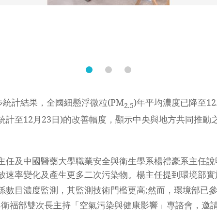
步統計結果，全國細懸浮微粒(PM
)年平均濃度已降至12.6
2.5
(統計至12月23日)的改善幅度，顯示中央與地方共同推
主任及中國醫藥大學職業安全與衛生學系楊禮豪系主任說
放速率變化及產生更多二次污染物。楊主任提到環境部實
係數目濃度監測，其監測技術門檻更高;然而，環境部已
部與衛福部雙次長主持「空氣污染與健康影響」專諮會，邀