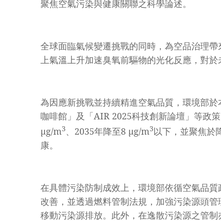
聚焦空氣污染與健康關聯之科學論述。
備.jpg
全球面臨氣候變遷挑戰的同時，為空品治理帶
上氣溫上升加速臭氧前驅物的光化反應，對於
為因應新挑戰並持續精進空氣品質，環境部於
咖啡館」及「AIR 2025科技創新論壇」等
3
3
μg/m
、2035年降至8 μg/m
以下，並聚焦於
康。
在具體污染防制成效上，環境部依循空氣品質
改善，並透過燃料管制法規，加強污染源頭管
移動污染源排放。此外，在逸散污染源之管制