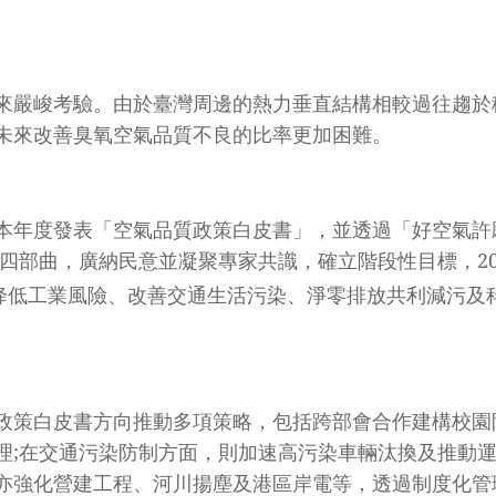
來嚴峻考驗。由於臺灣周邊的熱力垂直結構相較過往趨於
未來改善臭氧空氣品質不良的比率更加困難。
本年度發表「空氣品質政策白皮書」，並透過「好空氣許
政策四部曲，廣納民意並凝聚專家共識，確立階段性目標，2
降低工業風險、改善交通生活污染、淨零排放共利減污及
政策白皮書方向推動多項策略，包括跨部會合作建構校園
理;在交通污染防制方面，則加速高污染車輛汰換及推動
亦強化營建工程、河川揚塵及港區岸電等，透過制度化管