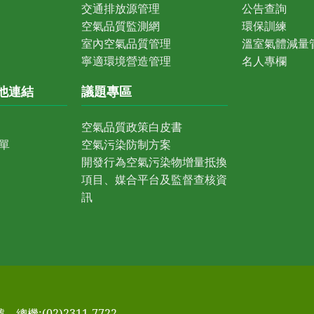
交通排放源管理
公告查詢
空氣品質監測網
環保訓練
室內空氣品質管理
溫室氣體減量
寧適環境營造管理
名人專欄
他連結
議題專區
空氣品質政策白皮書
單
空氣污染防制方案
開發行為空氣污染物增量抵換
項目、媒合平台及監督查核資
訊
號
總機:(02)2311-7722