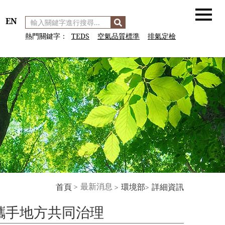
EN
選
單
熱門關鍵字：
TEDS
空氣品質標準
排氣定檢
按
鈕
:::
最新消息
首頁
環境部
詳細資訊
 攜手地方共同治理